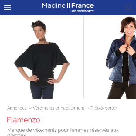
Annonces
Vêtements et habillement
Prêt-à-porter
Flamenzo
Marque de vêtements pour femmes réservés aux
grandes.