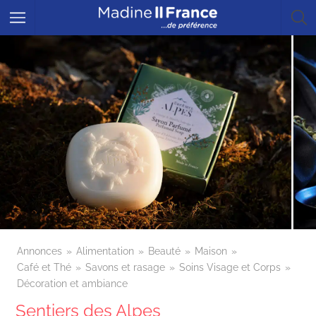
Annonces
Alimentation
Beauté
Maison
Café et Thé
Savons et rasage
Soins Visage et Corps
Décoration et ambiance
Sentiers des Alpes