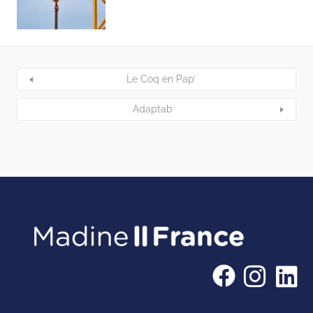
Le Coq en Pap’
Adaptab